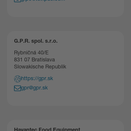
G.P.R. spol. s.r.o.
Rybničná 40/E
831 07 Bratislava
Slowakische Republik
https://gpr.sk
gpr@gpr.sk
Havantec Food Equipment