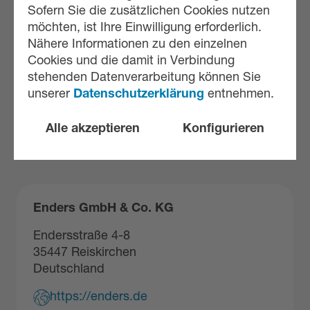
Sofern Sie die zusätzlichen Cookies nutzen
Str. Cartierului, Nr. 6 bl. 65, sc. A ap. 21
möchten, ist Ihre Einwilligung erforderlich.
77045 Chitila
Nähere Informationen zu den einzelnen
Rumänien
Cookies und die damit in Verbindung
stehenden Datenverarbeitung können Sie
https://emerson-technik.eu
unserer
Datenschutzerklärung
entnehmen.
sales@emerson-technik.eu
Alle akzeptieren
Konfigurieren
Enders GmbH & Co. KG
Endersstraße 4-8
35447 Reiskirchen
Deutschland
https://enders.de