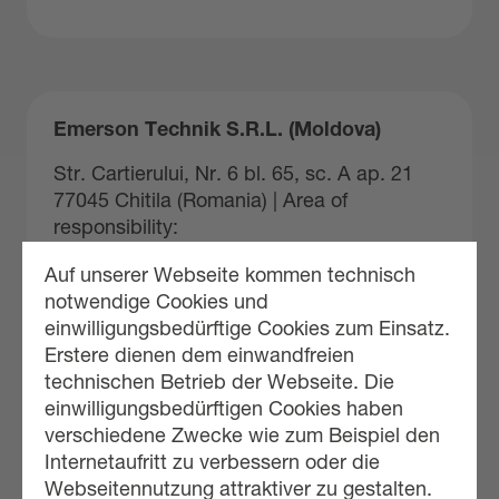
Emerson Technik S.R.L. (Moldova)
Str. Cartierului, Nr. 6 bl. 65, sc. A ap. 21
77045 Chitila (Romania) | Area of
responsibility:
Moldau
Auf unserer Webseite kommen technisch
https://emerson-technik.ro
notwendige Cookies und
einwilligungsbedürftige Cookies zum Einsatz.
sales@emerson-technik.eu
Erstere dienen dem einwandfreien
technischen Betrieb der Webseite. Die
einwilligungsbedürftigen Cookies haben
verschiedene Zwecke wie zum Beispiel den
Internetaufritt zu verbessern oder die
Webseitennutzung attraktiver zu gestalten.
Emerson Technik S.R.L. (Romania)