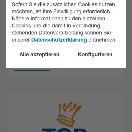
Sofern Sie die zusätzlichen Cookies nutzen
möchten, ist Ihre Einwilligung erforderlich.
Nähere Informationen zu den einzelnen
AUSBILDUNGSSTART 2025
Cookies und die damit in Verbindung
Der 1. August markiert bei VARIOVAC
stehenden Datenverarbeitung können Sie
jedes Jahr einen besonderen Moment: den
unserer
Datenschutzerklärung
entnehmen.
Start ins Berufsleben für unsere neuen
Auszubildenden.
Alle akzeptieren
Konfigurieren
Mehr erfahren