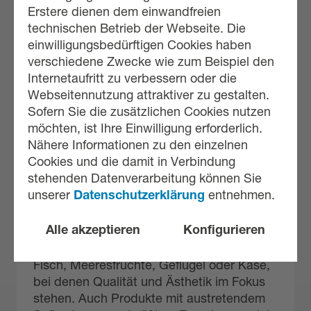
Erstere dienen dem einwandfreien
technischen Betrieb der Webseite. Die
einwilligungsbedürftigen Cookies haben
verschiedene Zwecke wie zum Beispiel den
Internetaufritt zu verbessern oder die
SKIN
Webseitennutzung attraktiver zu gestalten.
Sofern Sie die zusätzlichen Cookies nutzen
Skin-Verpackungen umhüllen das Produkt
möchten, ist Ihre Einwilligung erforderlich.
wie eine zweite Haut. Die flexible Oberfolie
Nähere Informationen zu den einzelnen
legt sich spannungsfrei an und versiegelt
Cookies und die damit in Verbindung
das Produkt flächig auf einer stabilen
stehenden Datenverarbeitung können Sie
Unterfolie oder Schale.
unserer
Datenschutzerklärung
entnehmen.
Anwendung
Alle akzeptieren
Konfigurieren
Besonders geeignet für hochwertige,
empfindliche Lebensmittel wie Fleisch,
Fisch, Meeresfrüchte, Geflügel oder Käse,
bei denen Qualität und Ästhetik im Fokus
stehen. Auch Produkte mit austretendem