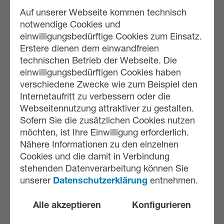
Auf unserer Webseite kommen technisch
Kombinierbare Produkte
notwendige Cookies und
einwilligungsbedürftige Cookies zum Einsatz.
Kontakt
Erstere dienen dem einwandfreien
technischen Betrieb der Webseite. Die
Unternehmen
einwilligungsbedürftigen Cookies haben
verschiedene Zwecke wie zum Beispiel den
Historie
Internetaufritt zu verbessern oder die
Kooperationen
Webseitennutzung attraktiver zu gestalten.
Sofern Sie die zusätzlichen Cookies nutzen
möchten, ist Ihre Einwilligung erforderlich.
Produkte
Nähere Informationen zu den einzelnen
Cookies und die damit in Verbindung
Produktübersicht
Nach o
stehenden Datenverarbeitung können Sie
Verpackungslösungen
unserer
Datenschutzerklärung
entnehmen.
Alle akzeptieren
Konfigurieren
Kundendienst